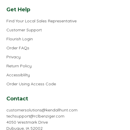
Get Help
Find Your Local Sales Representative
Customer Support
Flourish Login
Order FAQs
Privacy
Return Policy
Accessiblilty
Order Using Access Code
Contact
customersolutions@kendallhunt.com
techsupport@rclbenziger.com
4050 Westmark Drive
Dubuque, IA 52002