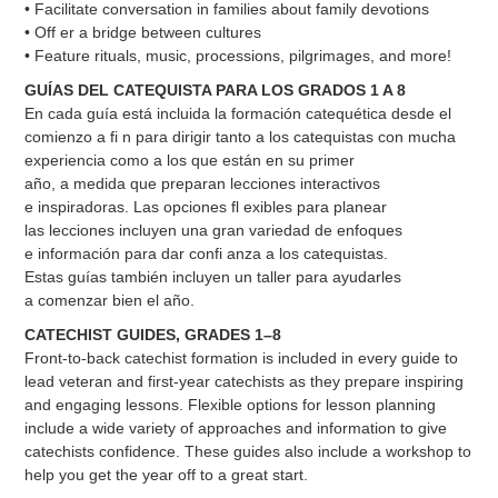
• Facilitate conversation in families about family devotions
• Off er a bridge between cultures
• Feature rituals, music, processions, pilgrimages, and more!
GUÍAS DEL CATEQUISTA PARA LOS GRADOS 1 A 8
En cada guía está incluida la formación catequética desde el
comienzo a fi n para dirigir tanto a los catequistas con mucha
experiencia como a los que están en su primer
año, a medida que preparan lecciones interactivos
e inspiradoras. Las opciones fl exibles para planear
las lecciones incluyen una gran variedad de enfoques
e información para dar confi anza a los catequistas.
Estas guías también incluyen un taller para ayudarles
a comenzar bien el año.
CATECHIST GUIDES, GRADES 1–8
Front-to-back catechist formation is included in every guide to
lead veteran and first-year catechists as they prepare inspiring
and engaging lessons. Flexible options for lesson planning
include a wide variety of approaches and information to give
catechists confidence. These guides also include a workshop to
help you get the year off to a great start.