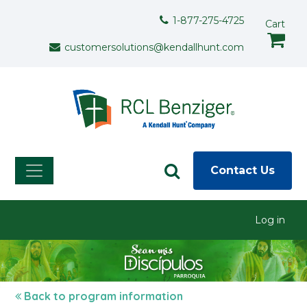
Skip to main content
Support Menu
1-877-275-4725
Cart
customersolutions@kendallhunt.com
Contact Us
User menu
Log in
Back to program information