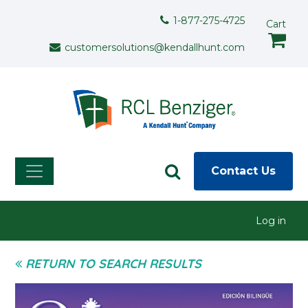
Skip to main content
Support Menu
1-877-275-4725
Cart
customersolutions@kendallhunt.com
Contact Us
User menu
Log in
RETURN TO SEARCH RESULTS