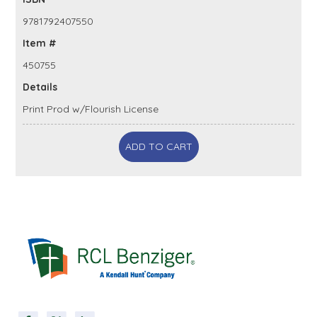
9781792407550
Item #
450755
Details
Print Prod w/Flourish License
ADD TO CART