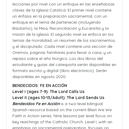
lecciones por nivel con un enfoque en las enseñanzas
claves de la Iglesia Católica. El primer nivel contiene
un énfasis en la preparación sacramental, con un
enfoque en el tema de pertenecer (incluyendo
Bautismo), la Misa, Reconciliación y Eucaristía y la
misión de la Iglesia. El segundo nivel se enfoca en los
temas de moralidad, un resumen de los sacramentos,
y el discipulado. Cada nível contiene una sección de
Oremos, paginas familiares para llevar a casa, y un
repaso sobre el año litúrgico. Los dos libros del
estudiante y guías del catequista serán disponibles en
formato escrito y digital (libro electrónico). Serán
disponibles en agosto 2020.
BENDECIDOS: FE EN ACCIÓN
Level I (ages 7-9): The Lord Calls Us
Level II (ages 10-13/Adult): The Lord Sends Us
Bendecidos Fe en Acción
is a two-level bilingual
Spanish resource based on the current Blest Are We
Faith in Action series. Nine lessons per level focus on
key teachings of the Catholic Church. Level I, with an
emphasis on sacramental preparation, focuses on