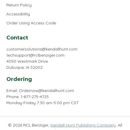
Return Policy
Accessiblilty
Order Using Access Code
Contact
customersolutions@kendallhunt.com
techsupport@rclbenziger.com
4050 Westmark Drive
Dubuque, IA 52002
Ordering
Email:
Ordernow@kendallhunt.com
Phone: 1-877-275-4725
Monday-Friday 7:30 am-5:00 pm CST
© 2026 RCL Benziger,
Kendall Hunt Publishing Company
. All