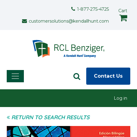
Skip to main content
Support Menu
1-877-275-4725
Cart
customersolutions@kendallhunt.com
Contact Us
User menu
Log in
RETURN TO SEARCH RESULTS