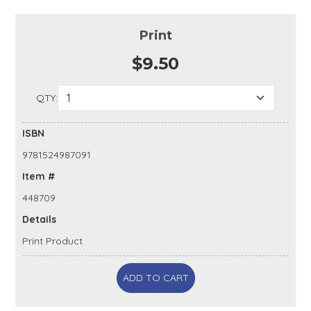
Print
$9.50
QTY:
ISBN
9781524987091
Item #
448709
Details
Print Product
ADD TO CART